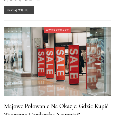
CZYTAJ WIĘCEJ...
WYPRZEDAŻE
Majowe Polowanie Na Okazje: Gdzie Kupić
Wiosenną Garderobę Najtaniej?