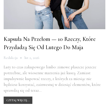
Kapsuła Na Przełom — 10 Rzeczy, Które
Przydadzą Się Od Lutego Do Maja
Redakcja
lut 2, 2026
Luty to czas zakupowego limbo: zimowe płaszcze jeszcze
potrzebne, ale wiosenne marzenia już kuszą. Zamiast
impulsywnie kupować rzeczy, z których za miesiąc nie
będziesz korzystać, zainwestuj w dziesięć elementów, które
sprawdzą się od teraz…
CZYTAJ WIĘCEJ...