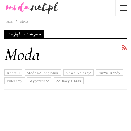
Start
Moda
Przeglądanie Kategoria
Moda
Dodatki
Modowe Inspiracje
Nowe Kolekcje
Nowe Trendy
Polecamy
Wyprzedaże
Zestawy Ubrań