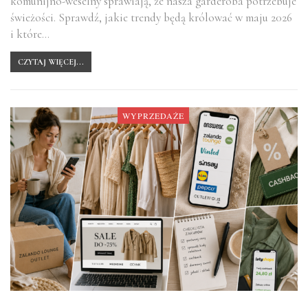
komunijno-weselny sprawiają, że nasza garderoba potrzebuje
świeżości. Sprawdź, jakie trendy będą królować w maju 2026
i które…
CZYTAJ WIĘCEJ...
WYPRZEDAŻE