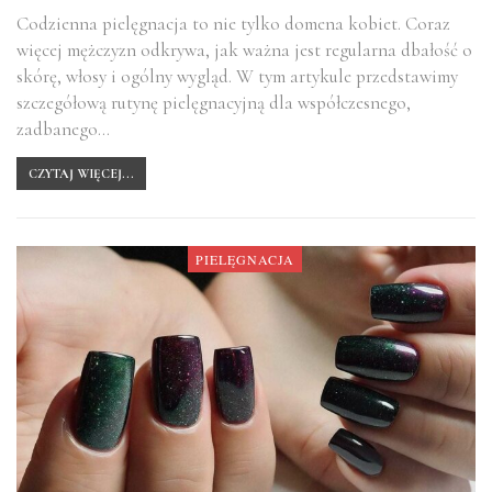
Codzienna pielęgnacja to nie tylko domena kobiet. Coraz
więcej mężczyzn odkrywa, jak ważna jest regularna dbałość o
skórę, włosy i ogólny wygląd. W tym artykule przedstawimy
szczegółową rutynę pielęgnacyjną dla współczesnego,
zadbanego…
CZYTAJ WIĘCEJ...
PIELĘGNACJA