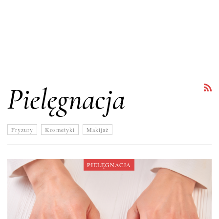
Pielęgnacja
Fryzury
Kosmetyki
Makijaż
PIELĘGNACJA