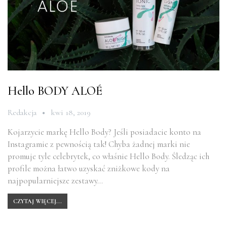
Hello BODY ALOÉ
Redakcja
kwi 18, 2019
Kojarzycie markę Hello Body? Jeśli posiadacie konto na
Instagramie z pewnością tak! Chyba żadnej marki nie
promuje tyle celebrytek, co właśnie Hello Body. Śledząc ich
profile można łatwo uzyskać zniżkowe kody na
najpopularniejsze zestawy…
CZYTAJ WIĘCEJ...