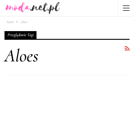
Start
aloes
Przeglądanie Tagi
Aloes