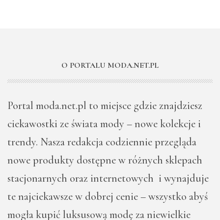
O PORTALU MODA.NET.PL
Portal moda.net.pl to miejsce gdzie znajdziesz
ciekawostki ze świata mody – nowe kolekcje i
trendy. Nasza redakcja codziennie przegląda
nowe produkty dostępne w różnych sklepach
stacjonarnych oraz internetowych i wynajduje
te najciekawsze w dobrej cenie – wszystko abyś
mogła kupić luksusową modę za niewielkie