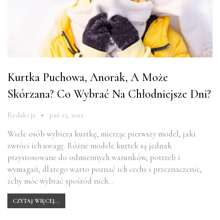
Kurtka Puchowa, Anorak, A Może
Skórzana? Co Wybrać Na Chłodniejsze Dni?
Redakcja
paź 13, 2021
Wiele osób wybiera kurtkę, mierząc pierwszy model, jaki
zwróci ich uwagę. Różne modele kurtek są jednak
przystosowane do odmiennych warunków, potrzeb i
wymagań, dlatego warto poznać ich cechy i przeznaczenie,
żeby móc wybrać spośród nich…
CZYTAJ WIĘCEJ...