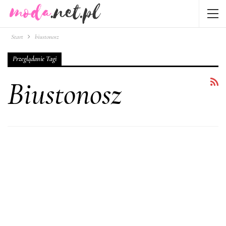
Start
biustonosz
Przeglądanie Tagi
Biustonosz