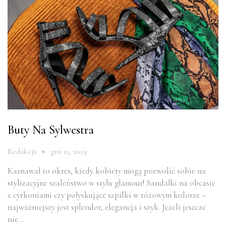
Buty Na Sylwestra
Redakcja
gru 13, 2019
Karnawał to okres, kiedy kobiety mogą pozwolić sobie na
stylizacyjne szaleństwo w stylu glamour! Sandałki na obcasie
z cyrkoniami czy połyskujące szpilki w różowym kolorze –
najważniejszy jest splendor, elegancja i szyk. Jeżeli jeszcze
nie…