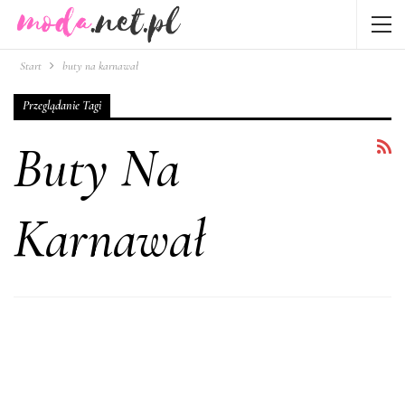
Start
buty na karnawał
Przeglądanie Tagi
Buty Na
Karnawał