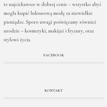
te najciekawsze w dobrej cenie – wszystko abyś
mogła kupić luksusową modę za niewielkie
pieniądze. Sporo uwagi poświęcamy również
urodzie – kosmetyki, makijaż i fryzury, oraz
stylowi życia.
FACEBOOK
KONTAKT