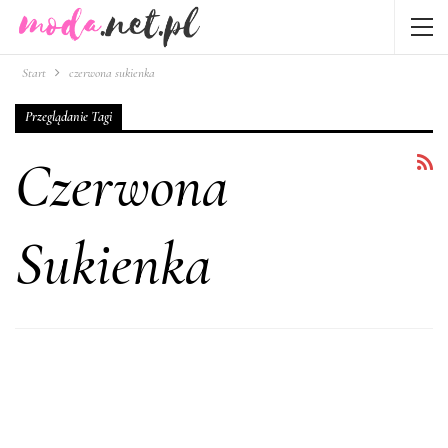
Start
czerwona sukienka
Przeglądanie Tagi
Czerwona
Sukienka