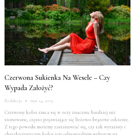
Czerwona Sukienka Na Wesele – Czy
Wypada Założyć?
Redakcja
mar 14, 2019
Czerwony kolor rzuca się w oczy znacznie bardziej niż
stonowane, często pojawiające się beżowo-brązowe odcienie.
Z tego powodu możemy zastanawiać się, czy tak wyrazisty i
charakterystyczny kolor jest odpowiednim wyborem na