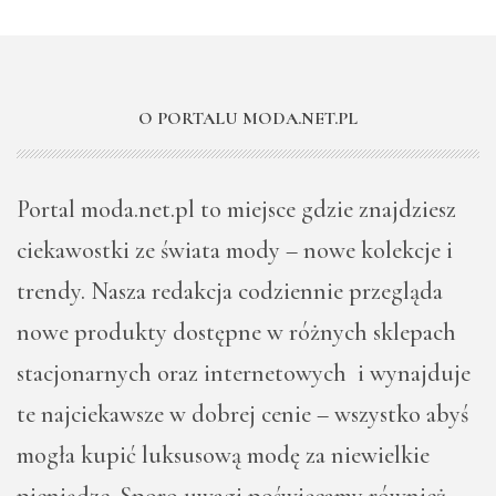
O PORTALU MODA.NET.PL
Portal moda.net.pl to miejsce gdzie znajdziesz
ciekawostki ze świata mody – nowe kolekcje i
trendy. Nasza redakcja codziennie przegląda
nowe produkty dostępne w różnych sklepach
stacjonarnych oraz internetowych i wynajduje
te najciekawsze w dobrej cenie – wszystko abyś
mogła kupić luksusową modę za niewielkie
pieniądze. Sporo uwagi poświęcamy również