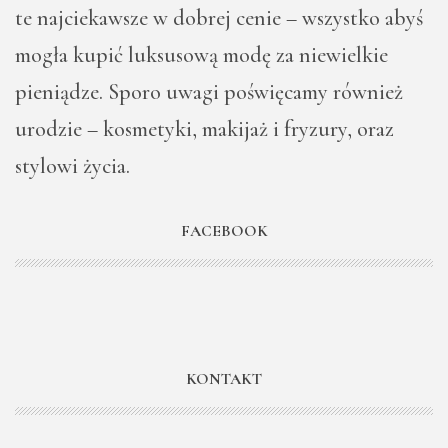
te najciekawsze w dobrej cenie – wszystko abyś
mogła kupić luksusową modę za niewielkie
pieniądze. Sporo uwagi poświęcamy również
urodzie – kosmetyki, makijaż i fryzury, oraz
stylowi życia.
FACEBOOK
KONTAKT