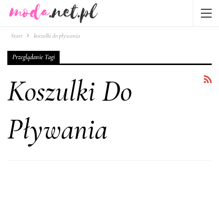
Start
koszulki do pływania
Przeglądanie Tagi
Koszulki Do
Pływania