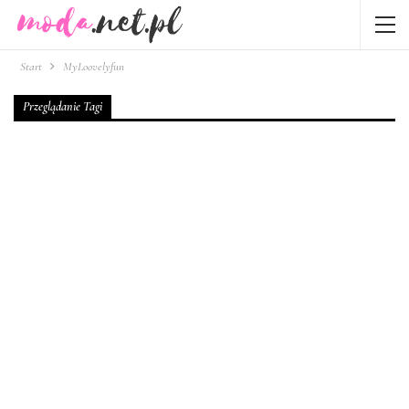
Start
MyLoovelyfun
Przeglądanie Tagi