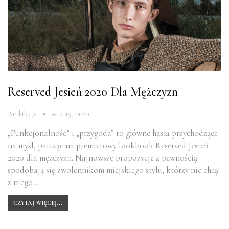
Reserved Jesień 2020 Dla Mężczyzn
Redakcja
wrz 15, 2020
„Funkcjonalność” i „przygoda” to główne hasła przychodzące
na myśl, patrząc na premierowy lookbook Reserved Jesień
2020 dla mężczyzn. Najnowsze propozycje z pewnością
spodobają się zwolennikom miejskiego stylu, którzy nie chcą
z niego…
CZYTAJ WIĘCEJ...