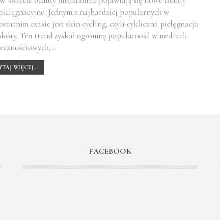
W świecie beauty nieustannie pojawiają się nowe trendy
pielęgnacyjne. Jednym z najbardziej popularnych w
ostatnim czasie jest skin cycling, czyli cykliczna pielęgnacja
skóry. Ten trend zyskał ogromną popularność w mediach
łecznościowych,…
YTAJ WIĘCEJ...
FACEBOOK