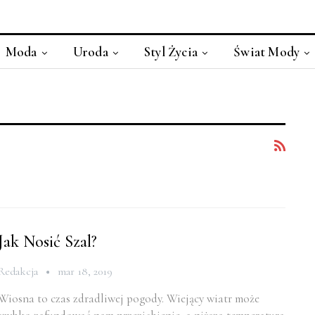
Moda
Uroda
Styl Życia
Świat Mody
Jak Nosić Szal?
Redakcja
mar 18, 2019
Wiosna to czas zdradliwej pogody. Wiejący wiatr może