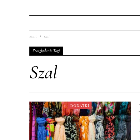
Start
szal
Przeglądanie Tagi
Szal
DODATKI