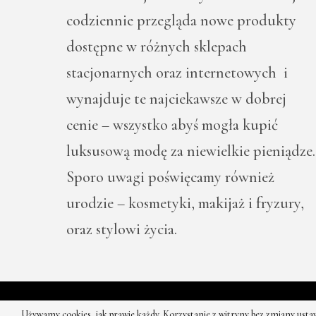
codziennie przegląda nowe produkty
dostępne w różnych sklepach
stacjonarnych oraz internetowych i
wynajduje te najciekawsze w dobrej
cenie – wszystko abyś mogła kupić
luksusową modę za niewielkie pieniądze.
Sporo uwagi poświęcamy również
urodzie – kosmetyki, makijaż i fryzury,
oraz stylowi życia.
© 2026 -
Używamy cookies, jak prawie każdy. Korzystanie z witryny bez zmiany us