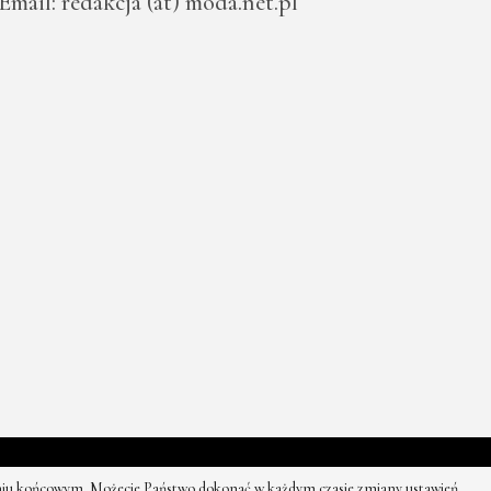
Email: redakcja (at) moda.net.pl
rzeżone.
zeniu końcowym. Możecie Państwo dokonać w każdym czasie zmiany ustawień