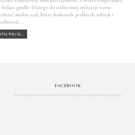
szybko zafundować nam przeziębienie, a niższa temperatura
- bolące gardło. Dlatego do codziennej stylizacji warto
założyć modny szal, który doskonale podkreśli wdzięk i
kobiecość.…
YTAJ WIĘCEJ...
FACEBOOK