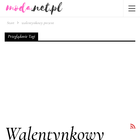
Start
walentynkowy prezent
Przeglądanie Tagi
Walentynkowy