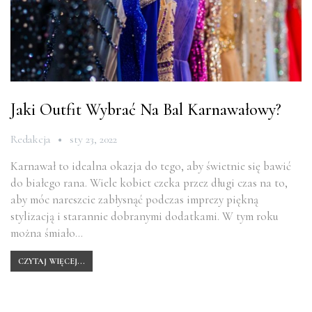
Jaki Outfit Wybrać Na Bal Karnawałowy?
Redakcja
sty 23, 2022
Karnawał to idealna okazja do tego, aby świetnie się bawić
do białego rana. Wiele kobiet czeka przez długi czas na to,
aby móc nareszcie zabłysnąć podczas imprezy piękną
stylizacją i starannie dobranymi dodatkami. W tym roku
można śmiało…
CZYTAJ WIĘCEJ...