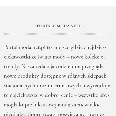
O PORTALU MODA.NET.PL
Portal moda.net.pl to miejsce gdzie znajdziesz
ciekawostki ze świata mody – nowe kolekcje i
trendy. Nasza redakcja codziennie przegląda
nowe produkty dostępne w różnych sklepach
stacjonarnych oraz internetowych i wynajduje
te najciekawsze w dobrej cenie – wszystko abyś
mogła kupić luksusową modę za niewielkie
pieniądze. Sporo uwagi poświęcamy również