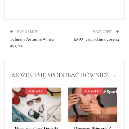
POPRZEDNI
NASTĘPNY
Balmain Autumn/Winter
EMU Jesień-Zima 2013-14
2013-14
MOŻE CI SIĘ SPODOBAĆ RÓWNIEŻ
DODATKI
DODATKI
Must-Have’owe Dodatki
Dlaczego Biżuteria Z