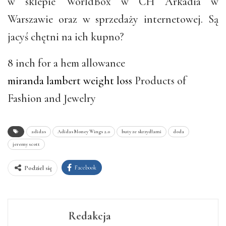
w sklepie WorldBox w CH Arkadia w
Warszawie oraz w sprzedaży internetowej. Są
jacyś chętni na ich kupno?
8 inch for a hem allowance
miranda lambert weight loss
Products of
Fashion and Jewelry
adidas
Adidas Money Wings 2.0
buty ze skrzydłami
doda
jeremy scott
Facebook
Podziel się
Redakcja