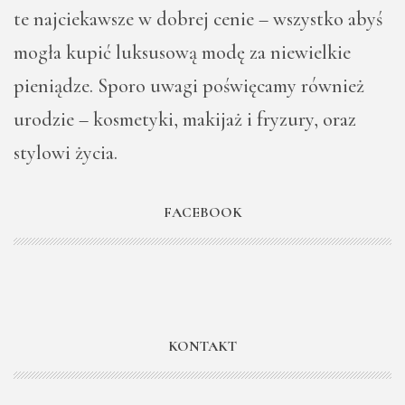
te najciekawsze w dobrej cenie – wszystko abyś
mogła kupić luksusową modę za niewielkie
pieniądze. Sporo uwagi poświęcamy również
urodzie – kosmetyki, makijaż i fryzury, oraz
stylowi życia.
FACEBOOK
KONTAKT