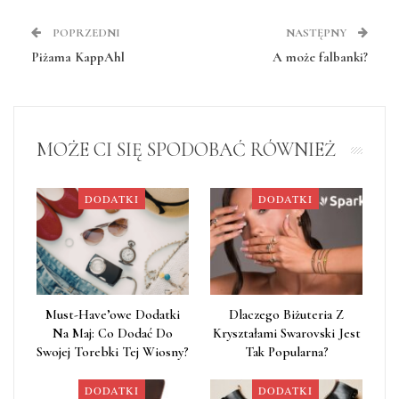
POPRZEDNI
NASTĘPNY
Piżama KappAhl
A może falbanki?
MOŻE CI SIĘ SPODOBAĆ RÓWNIEŻ
DODATKI
DODATKI
Must-Have’owe Dodatki
Dlaczego Biżuteria Z
Na Maj: Co Dodać Do
Kryształami Swarovski Jest
Swojej Torebki Tej Wiosny?
Tak Popularna?
DODATKI
DODATKI