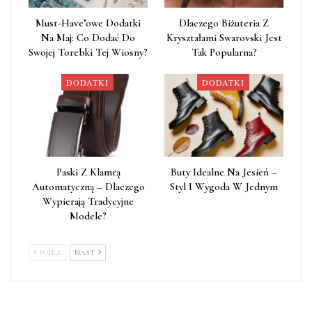
Must-Have’owe Dodatki
Dlaczego Biżuteria Z
Na Maj: Co Dodać Do
Kryształami Swarovski Jest
Swojej Torebki Tej Wiosny?
Tak Popularna?
DODATKI
DODATKI
Paski Z Klamrą
Buty Idealne Na Jesień –
Automatyczną – Dlaczego
Styl I Wygoda W Jednym
Wypierają Tradycyjne
Modele?
POPRZ
NAST