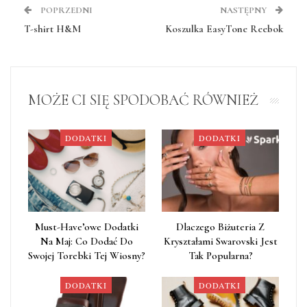
POPRZEDNI
NASTĘPNY
T-shirt H&M
Koszulka EasyTone Reebok
MOŻE CI SIĘ SPODOBAĆ RÓWNIEŻ
DODATKI
DODATKI
Must-Have’owe Dodatki
Dlaczego Biżuteria Z
Na Maj: Co Dodać Do
Kryształami Swarovski Jest
Swojej Torebki Tej Wiosny?
Tak Popularna?
DODATKI
DODATKI