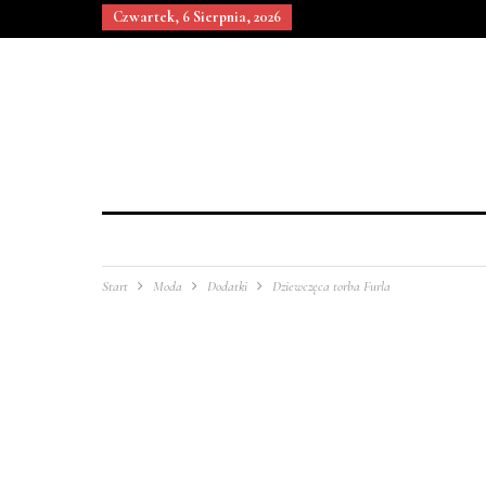
Czwartek, 6 Sierpnia, 2026
Start
Moda
Dodatki
Dziewczęca torba Furla