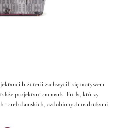
ektanci biżuterii zachwycili się motywem
ę także projektantom marki Furla, którzy
ych toreb damskich, ozdobionych nadrukami