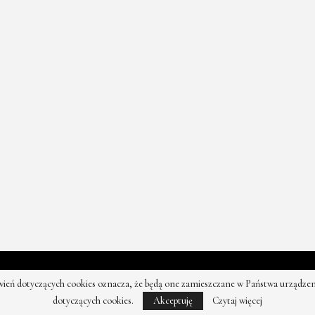
 Moda - najnowsze kolekcje, najtańsze sklepy. Wszystkie prawa zast
tawień dotyczących cookies oznacza, że będą one zamieszczane w Państwa urząd
dotyczących cookies.
Akceptuję
Czytaj więcej