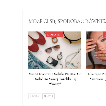
MOŻE CI SIĘ SPODOBAĆ RÓWNIE
DODATKI
Must-Have’owe Dodatki Na Maj: Co
Dlaczego Bi
Dodać Do Swojej Torebki Tej
Swarovski 
Wiosny?
POPRZ
NAST