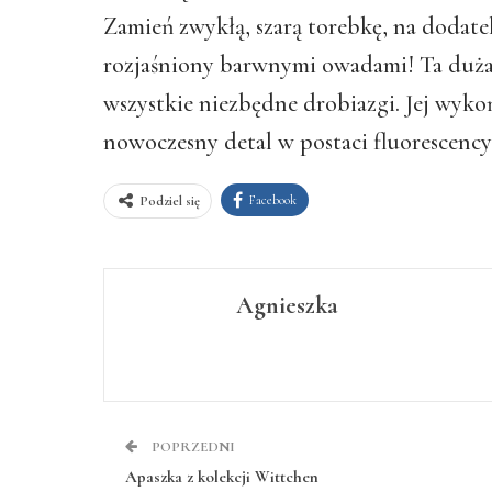
Zamień zwykłą, szarą torebkę, na dodat
rozjaśniony barwnymi owadami! Ta duża
wszystkie niezbędne drobiazgi. Jej wyko
nowoczesny detal w postaci fluorescencyj
Facebook
Podziel się
Agnieszka
POPRZEDNI
Apaszka z kolekcji Wittchen