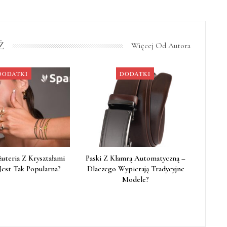
Ż
Więcej Od Autora
DODATKI
DODATKI
żuteria Z Kryształami
Paski Z Klamrą Automatyczną –
Jest Tak Popularna?
Dlaczego Wypierają Tradycyjne
Modele?