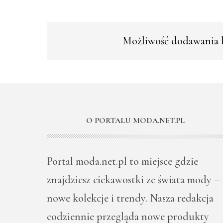
Możliwość dodawania k
O PORTALU MODA.NET.PL
Portal moda.net.pl to miejsce gdzie
znajdziesz ciekawostki ze świata mody –
nowe kolekcje i trendy. Nasza redakcja
codziennie przegląda nowe produkty