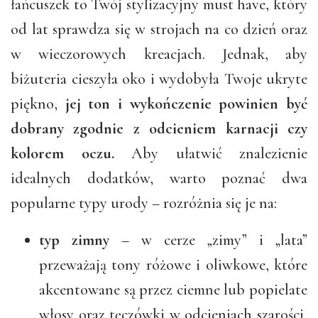
łańcuszek to Twój stylizacyjny must have, który
od lat sprawdza się w strojach na co dzień oraz
w wieczorowych kreacjach. Jednak, aby
biżuteria cieszyła oko i wydobyła Twoje ukryte
piękno,
jej ton i wykończenie powinien być
dobrany zgodnie z odcieniem karnacji czy
kolorem oczu.
Aby ułatwić znalezienie
idealnych dodatków, warto poznać dwa
popularne typy urody – rozróżnia się je na:
typ zimny
– w cerze „zimy” i „lata”
przeważają tony różowe i oliwkowe, które
akcentowane są przez ciemne lub popielate
włosy oraz tęczówki w odcieniach szarości,