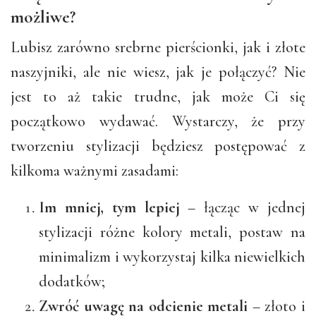
możliwe?
Lubisz zarówno srebrne pierścionki, jak i złote
naszyjniki, ale nie wiesz, jak je połączyć? Nie
jest to aż takie trudne, jak może Ci się
początkowo wydawać. Wystarczy, że przy
tworzeniu stylizacji będziesz postępować z
kilkoma ważnymi zasadami:
Im mniej, tym lepiej
– łącząc w jednej
stylizacji różne kolory metali, postaw na
minimalizm i wykorzystaj kilka niewielkich
dodatków;
Zwróć uwagę na odcienie metali
– złoto i