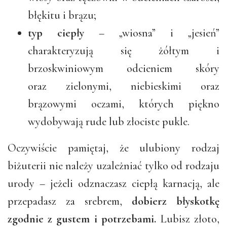
błękitu i brązu;
typ ciepły
– „wiosna” i „jesień”
charakteryzują się żółtym i
brzoskwiniowym odcieniem skóry
oraz zielonymi, niebieskimi oraz
brązowymi oczami, których piękno
wydobywają rude lub złociste pukle.
Oczywiście pamiętaj, że ulubiony rodzaj
biżuterii nie należy uzależniać tylko od rodzaju
urody – jeżeli odznaczasz ciepłą karnacją, ale
przepadasz za srebrem,
dobierz błyskotkę
zgodnie z gustem i potrzebami.
Lubisz złoto,