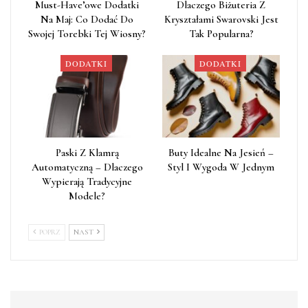
Must-Have’owe Dodatki
Dlaczego Biżuteria Z
Na Maj: Co Dodać Do
Kryształami Swarovski Jest
Swojej Torebki Tej Wiosny?
Tak Popularna?
DODATKI
DODATKI
Paski Z Klamrą
Buty Idealne Na Jesień –
Automatyczną – Dlaczego
Styl I Wygoda W Jednym
Wypierają Tradycyjne
Modele?
POPRZ
NAST