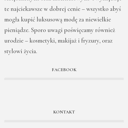
te najciekawsze w dobrej cenie – wszystko abyś
mogła kupić luksusową modę za niewielkie
pieniądze. Sporo uwagi poświęcamy również
urodzie – kosmetyki, makijaż i fryzury, oraz
stylowi życia.
FACEBOOK
KONTAKT