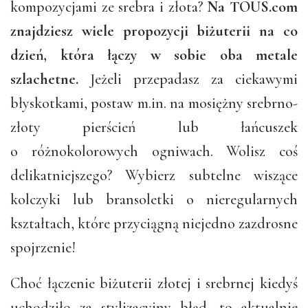
kompozycjami ze srebra i złota?
Na TOUS.com
znajdziesz wiele propozycji biżuterii na co
dzień, która łączy w sobie oba metale
szlachetne.
Jeżeli przepadasz za ciekawymi
błyskotkami, postaw m.in. na mosiężny srebrno-
złoty pierścień lub łańcuszek
o różnokolorowych ogniwach. Wolisz coś
delikatniejszego? Wybierz subtelne wiszące
kolczyki lub bransoletki o nieregularnych
kształtach, które przyciągną niejedno zazdrosne
spojrzenie!
Choć łączenie biżuterii złotej i srebrnej kiedyś
uchodziło za stylizacyjny błąd, to aktualnie