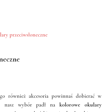
oneczne
ego również akcesoria powinnaś dobierać w
iaj nasz wybór padł na
kolorowe okulary