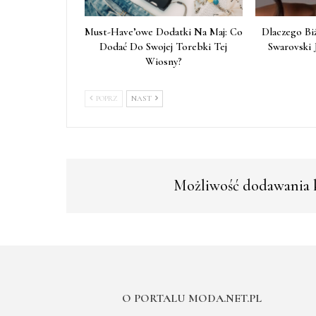
Must-Have’owe Dodatki Na Maj: Co
Dlaczego Bi
Dodać Do Swojej Torebki Tej
Swarovski 
Wiosny?
POPRZ
NAST
Możliwość dodawania k
O PORTALU MODA.NET.PL