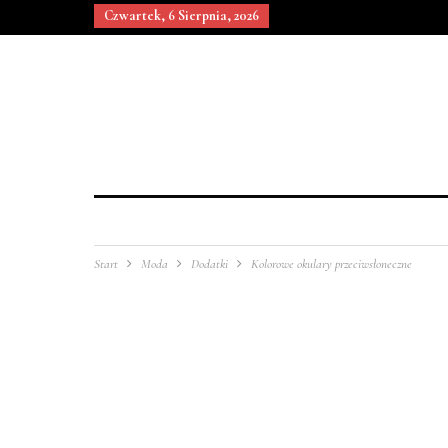
Czwartek, 6 Sierpnia, 2026
Start
Moda
Dodatki
Kolorowe okulary przeciwsłoneczne