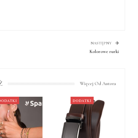
NASTĘPNY
Kolorowe rurki
Ż
Więcej Od Autora
DODATKI
DODATKI