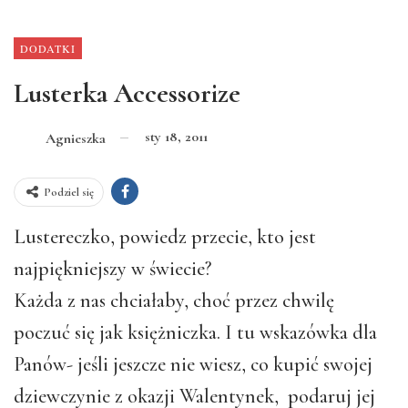
DODATKI
Lusterka Accessorize
sty 18, 2011
Agnieszka
Podziel się
Lustereczko, powiedz przecie, kto jest
najpiękniejszy w świecie?
Każda z nas chciałaby, choć przez chwilę
poczuć się jak księżniczka. I tu wskazówka dla
Panów- jeśli jeszcze nie wiesz, co kupić swojej
dziewczynie z okazji Walentynek, podaruj jej