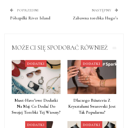
POPRZEDNI
NASTĘPNY
Półszpilki River Island
Zabawna torebka Hugo’s
MOŻE CI SIĘ SPODOBAĆ RÓWNIEŻ
DODATKI
DODATKI
Must-Have’owe Dodatki
Dlaczego Biżuteria Z
Na Maj: Co Dodać Do
Kryształami Swarovski Jest
Swojej Torebki Tej Wiosny?
Tak Popularna?
DODATKI
DODATKI