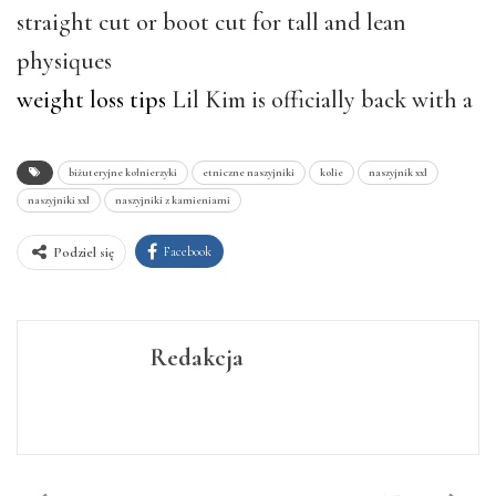
straight cut or boot cut for tall and lean
physiques
weight loss tips
Lil Kim is officially back with a
biżuteryjne kołnierzyki
etniczne naszyjniki
kolie
naszyjnik xxl
naszyjniki xxl
naszyjniki z kamieniami
Facebook
Podziel się
Redakcja