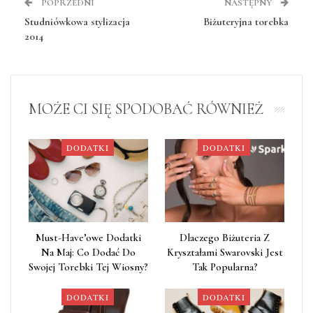
POPRZEDNI
NASTĘPNY
Studniówkowa stylizacja
Biżuteryjna torebka
2014
MOŻE CI SIĘ SPODOBAĆ RÓWNIEŻ
DODATKI
DODATKI
Must-Have’owe Dodatki
Dlaczego Biżuteria Z
Na Maj: Co Dodać Do
Kryształami Swarovski Jest
Swojej Torebki Tej Wiosny?
Tak Popularna?
DODATKI
DODATKI