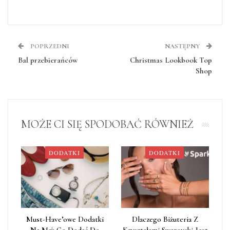
POPRZEDNI
NASTĘPNY
Bal przebierańców
Christmas Lookbook Top
Shop
MOŻE CI SIĘ SPODOBAĆ RÓWNIEŻ
DODATKI
DODATKI
Must-Have’owe Dodatki
Dlaczego Biżuteria Z
Na Maj: Co Dodać Do
Kryształami Swarovski Jest