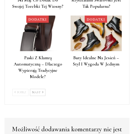
Swojej Torebki Tej Wiosny?
Tak Popularna?
DODATKI
DODATKI
Paski Z Klamrą
Buty Idealne Na Jesień –
Automatyczną – Dlaczego
Styl I Wygoda W Jednym
Wypierają Tradycyjne
Modele?
POPRZ
NAST
Możliwość dodawania komentarzy nie jest