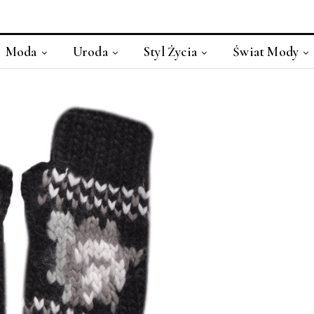
Moda
Uroda
Styl Życia
Świat Mody