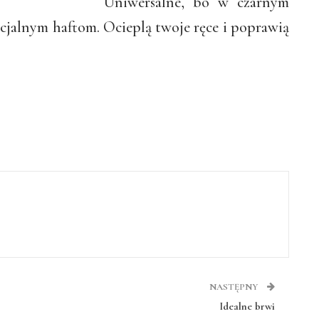
Uniwersalne, bo w czarnym
ecjalnym haftom. Ocieplą twoje ręce i poprawią
NASTĘPNY
Idealne brwi