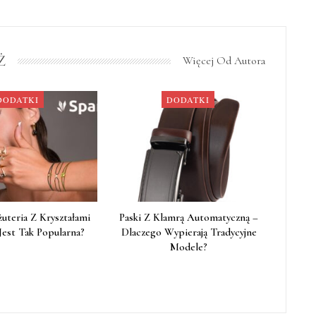
Ż
Więcej Od Autora
DODATKI
DODATKI
żuteria Z Kryształami
Paski Z Klamrą Automatyczną –
Jest Tak Popularna?
Dlaczego Wypierają Tradycyjne
Modele?