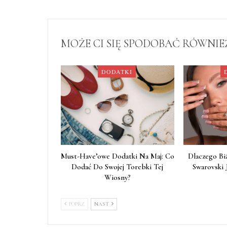
MOŻE CI SIĘ SPODOBAĆ RÓWNIE
DODATKI
Must-Have’owe Dodatki Na Maj: Co
Dlaczego Bi
Dodać Do Swojej Torebki Tej
Swarovski 
Wiosny?
POPRZ
NAST