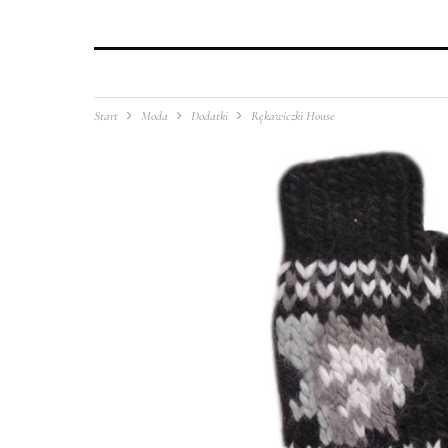
Start
Moda
Dodatki
Rękawiczki House