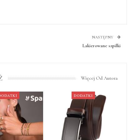
NASTĘPNY
Lakierowane szpilki
Ż
Więcej Od Autora
DODATKI
DODATKI