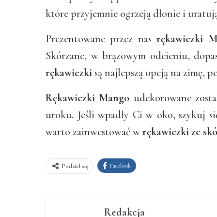
które przyjemnie ogrzeją dłonie i uratują
Prezentowane przez nas
rękawiczki 
Skórzane, w brązowym odcieniu, dopasu
rękawiczki
są najlepszą opcją na zimę, p
Rękawiczki Mango
udekorowane zostały
uroku. Jeśli wpadły Ci w oko, szykuj s
warto zainwestować w
rękawiczki ze sk
Facebook
Podziel się
Redakcja