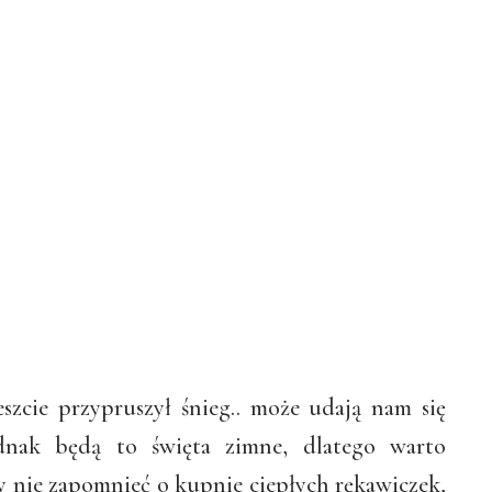
szcie przypruszył śnieg.. może udają nam się
ednak będą to święta zimne, dlatego warto
y nie zapomnieć o kupnie ciepłych rękawiczek,