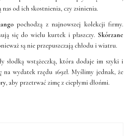
 nas od ich skostnienia, czy zsinienia.
Mango
pochodzą z najnowszej kolekcji firmy.
ją się do wielu kurtek i płaszczy.
Skórzane
onieważ są nie przepuszczają chłodu i wiatru.
 słodką wstążeczką, która dodaje im szyki i
ię na wydatek rzędu 169zł. Myślimy jednak, że
óry
, aby przetrwać zimę z ciepłymi dłońmi.