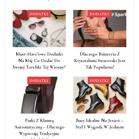
DODATKI
DODATKI
Must-Have’owe Dodatki
Dlaczego Biżuteria Z
Na Maj: Co Dodać Do
Kryształami Swarovski Jest
Swojej Torebki Tej Wiosny?
Tak Popularna?
DODATKI
DODATKI
Paski Z Klamrą
Buty Idealne Na Jesień –
Automatyczną – Dlaczego
Styl I Wygoda W Jednym
Wypierają Tradycyjne