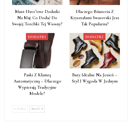
Must-Have’owe Dodatki
Dlaczego Biżuteria Z
Na Maj: Co Dodać Do
Kryształami Swarovski Jest
Swojej Torebki Tej Wiosny?
Tak Popularna?
DODATKI
DODATKI
Paski Z Klamrą
Buty Idealne Na Jesień –
Automatyczną – Dlaczego
Styl I Wygoda W Jednym
Wypierają Tradycyjne
Modele?
POPRZ
NAST