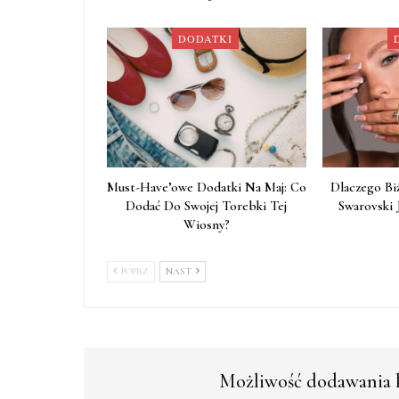
DODATKI
Must-Have’owe Dodatki Na Maj: Co
Dlaczego Bi
Dodać Do Swojej Torebki Tej
Swarovski 
Wiosny?
POPRZ
NAST
Możliwość dodawania k