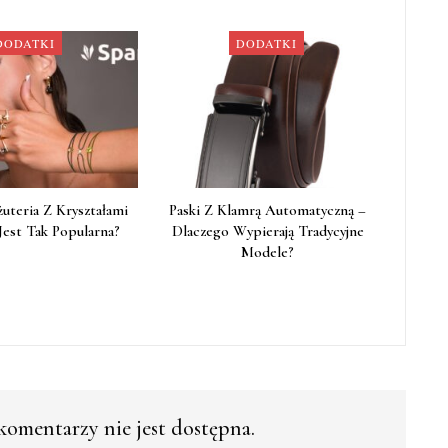
DODATKI
DODATKI
żuteria Z Kryształami
Paski Z Klamrą Automatyczną –
Jest Tak Popularna?
Dlaczego Wypierają Tradycyjne
Modele?
omentarzy nie jest dostępna.