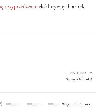
nę z wyprzedażami
ekskluzywnych marek.
NASTĘPNY
Szorty z falbanką!
Ż
Więcej Od Autora