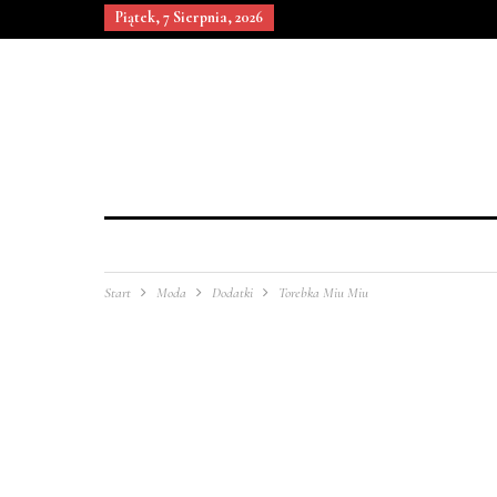
Piątek, 7 Sierpnia, 2026
Start
Moda
Dodatki
Torebka Miu Miu