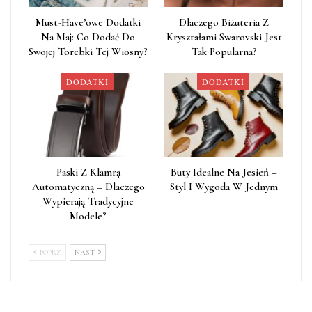
Must-Have’owe Dodatki
Dlaczego Biżuteria Z
Na Maj: Co Dodać Do
Kryształami Swarovski Jest
Swojej Torebki Tej Wiosny?
Tak Popularna?
DODATKI
DODATKI
Paski Z Klamrą
Buty Idealne Na Jesień –
Automatyczną – Dlaczego
Styl I Wygoda W Jednym
Wypierają Tradycyjne
Modele?
POPRZ
NAST