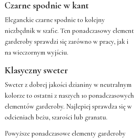
Czarne spodnie w kant
Eleganckie czarne spodnie to kolejny
niezbędnik w szafie. Ten ponadczasowy element
garderoby sprawdzi się zarówno w pracy, jak i
na wieczornym wyjściu.
Klasyczny sweter
Sweter z dobrej jakości dzianiny w neutralnym
kolorze to ostatni z naszych 10 ponadczasowych
elementów garderoby. Najlepiej sprawdza się w
odcieniach beżu, szarości lub granatu.
Powyższe ponadczasowe elementy garderoby