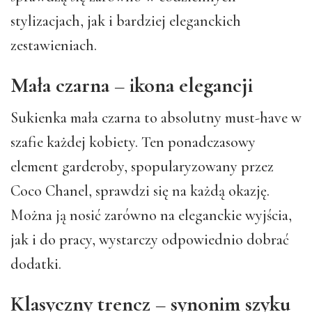
stylizacjach, jak i bardziej eleganckich
zestawieniach.
Mała czarna – ikona elegancji
Sukienka mała czarna to absolutny must-have w
szafie każdej kobiety. Ten ponadczasowy
element garderoby, spopularyzowany przez
Coco Chanel, sprawdzi się na każdą okazję.
Można ją nosić zarówno na eleganckie wyjścia,
jak i do pracy, wystarczy odpowiednio dobrać
dodatki.
Klasyczny trencz – synonim szyku