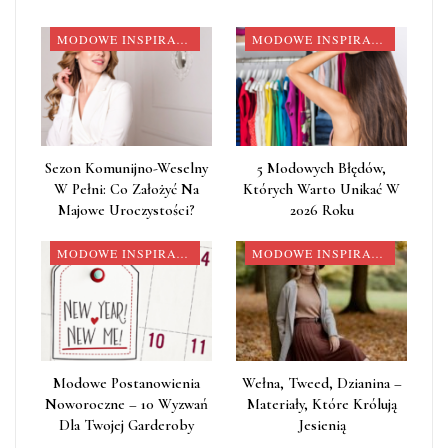
MODOWE INSPIRACJE
MODOWE INSPIRACJE
Sezon Komunijno-Weselny
5 Modowych Błędów,
W Pełni: Co Założyć Na
Których Warto Unikać W
Majowe Uroczystości?
2026 Roku
MODOWE INSPIRACJE
MODOWE INSPIRACJE
Modowe Postanowienia
Wełna, Tweed, Dzianina –
Noworoczne – 10 Wyzwań
Materiały, Które Królują
Dla Twojej Garderoby
Jesienią