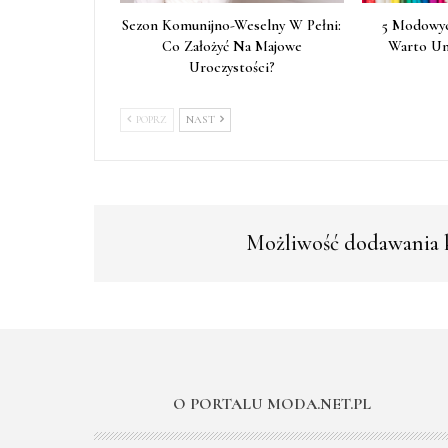
Sezon Komunijno-Weselny W Pełni:
5 Modowyc
Co Założyć Na Majowe
Warto Un
Uroczystości?
POPRZ
NAST
Możliwość dodawania k
O PORTALU MODA.NET.PL