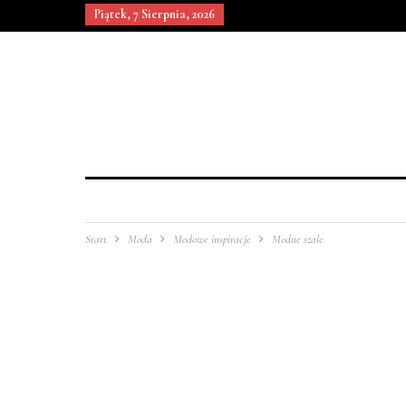
Piątek, 7 Sierpnia, 2026
Start
Moda
Modowe inspiracje
Modne szale