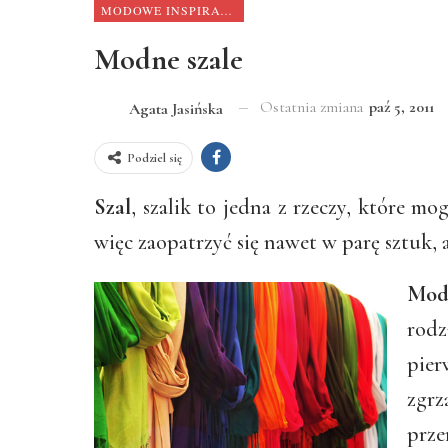
MODOWE INSPIRACJE
Modne szale
Ostatnia zmiana
paź 5, 2011
Agata Jasińska
Podziel się
Szal
, szalik to jedna z rzeczy, które 
więc zaopatrzyć się nawet w parę sztuk,
Mod
rodz
pier
zgrz
prze