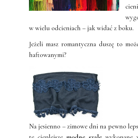
cien
wygo
w wielu odcieniach – jak widać z boku.
Jeżeli masz romantyczna duszę to może
haftowanymi?
Na jesienno – zimowe dni na pewno lep
te cieplejsze
modne szale
wykonane z