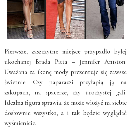
Pierwsze, zaszczytne miejsce przypadło byłej
ukochanej Brada Pitta – Jennifer Aniston.
Uważana za ikonę mody prezentuje się zawsze
świetnie. Czy paparazzi przyłapią ją na
zakupach, na spacerze, czy uroczystej gali.
Idealna figura sprawia, że może włożyć na siebie
dosłownie wszystko, a i tak będzie wyglądać
wyśmienicie.