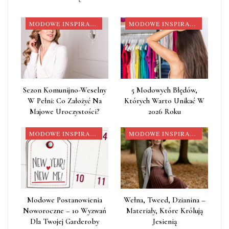
MODOWE INSPIRACJE
MODOWE INSPIRACJE
Sezon Komunijno-Weselny
5 Modowych Błędów,
W Pełni: Co Założyć Na
Których Warto Unikać W
Majowe Uroczystości?
2026 Roku
MODOWE INSPIRACJE
MODOWE INSPIRACJE
Modowe Postanowienia
Wełna, Tweed, Dzianina –
Noworoczne – 10 Wyzwań
Materiały, Które Królują
Dla Twojej Garderoby
Jesienią