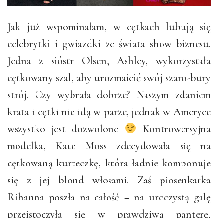
Jak już wspominałam, w cętkach lubują się
celebrytki i gwiazdki ze świata show biznesu.
Jedna z sióstr Olsen, Ashley, wykorzystała
cętkowany szal, aby urozmaicić swój szaro-bury
strój. Czy wybrała dobrze? Naszym zdaniem
krata i cętki nie idą w parze, jednak w Ameryce
wszystko jest dozwolone
Kontrowersyjna
modelka, Kate Moss zdecydowała się na
cętkowaną kurteczkę, która ładnie komponuje
się z jej blond włosami. Zaś piosenkarka
Rihanna poszła na całość – na uroczystą galę
przeistoczyła się w prawdziwą panterę,