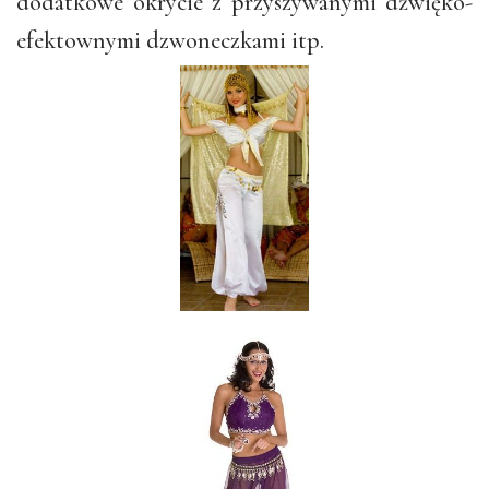
dodatkowe okrycie z przyszywanymi dźwięko-
efektownymi dzwoneczkami itp.