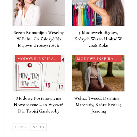
Sezon Komunijno-Weselny
5 Modowych Błędów,
W Pełni: Co Założyć Na
Których Warto Unikać W
Majowe Uroczystości?
2026 Roku
MODOWE INSPIRACJE
MODOWE INSPIRACJE
Modowe Postanowienia
Wełna, Tweed, Dzianina –
Noworoczne – 10 Wyzwań
Materiały, Które Królują
Dla Twojej Garderoby
Jesienią
POPRZ
NAST