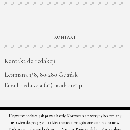
KONTAKT
Kontakt do redakcji:
Leśmiana 1/8, 80-280 Gdańsk
Email: redakcja (at) moda.net.pl
Używamy cookies, jak prawie każdy. Korzystanie z witryny bez zmiany
© 2026 - Moda - najnowsze kolekcje, najtańsze sklepy. Wszystkie
ustawień dotyczących cookies oznacza, że będą one zamieszczane w
prawa zastrzeżone.
Państwa urządzeniu końcowym. Możecie Państwo dokonać w każdym