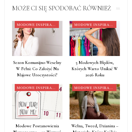
MOŻE CI SIĘ SPODOBAĆ RÓWNIEŻ
MODOWE INSPIRACJE
MODOWE INSPIRACJE
Sezon Komunijno-Weselny
5 Modowych Błędów,
W Pełni: Co Założyć Na
Których Warto Unikać W
Majowe Uroczystości?
2026 Roku
MODOWE INSPIRACJE
MODOWE INSPIRACJE
Modowe Postanowienia
Wełna, Tweed, Dzianina –
Noworoczne – 10 Wyzwań
Materiały, Które Królują