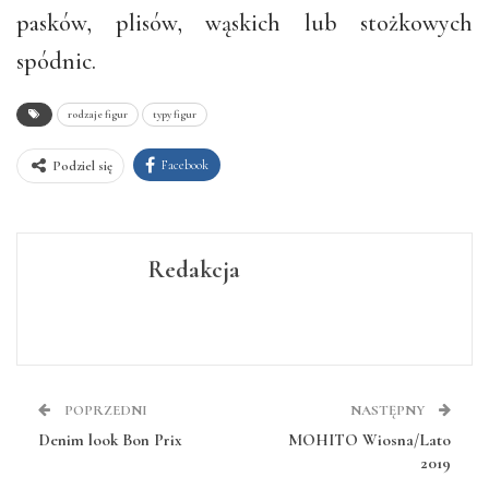
pasków, plisów, wąskich lub stożkowych
spódnic.
rodzaje figur
typy figur
Facebook
Podziel się
Redakcja
POPRZEDNI
NASTĘPNY
Denim look Bon Prix
MOHITO Wiosna/Lato
2019