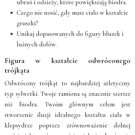
ubrań i odzieży, które powiększają biodra.
Czego nie nosić, gdy masz ciało w kształcie
gruszki?
Unikaj dopasowanych do figury bluzek i
luźnych dołów.
Figura w kształcie odwróconego
trójkąta
Odwrócony trójkąt to najbardziej atletyczny
typ sylwetki. Twoje ramiona są znacznie szersze
niż biodra. Twoim głównym celem jest
stworzenie iluzji idealnego kształtu ciała w
klepsydrze poprzez zrównoważenie dolnej