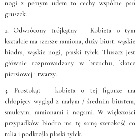
nogi z pełnym udem to cechy wspólne pań
gruszek.
2. Odwrócony trójkątny – Kobieta o tym
kształcie ma szersze ramiona, duży biust, wąskie
biodra, wąskie nogi, płaski tyłek. Tłuszcz jest
głównie rozprowadzany w brzuchu, klatce
piersiowej i twarzy.
3. Prostokąt – kobieta o tej figurze ma
chłopięcy wygląd z małym / średnim biustem,
smukłymi ramionami i nogami. W większości
przypadków biodro ma tę samą szerokość co
talia i podkreśla płaski tyłek.