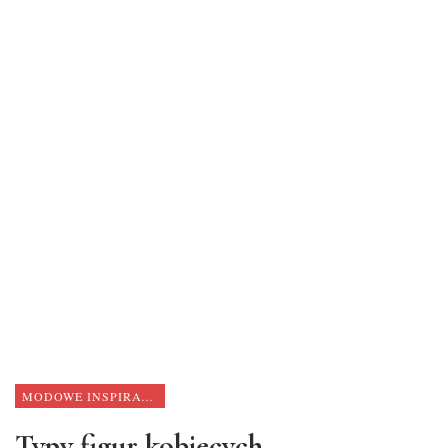
MODOWE INSPIRACJE
Typy figur kobiecych