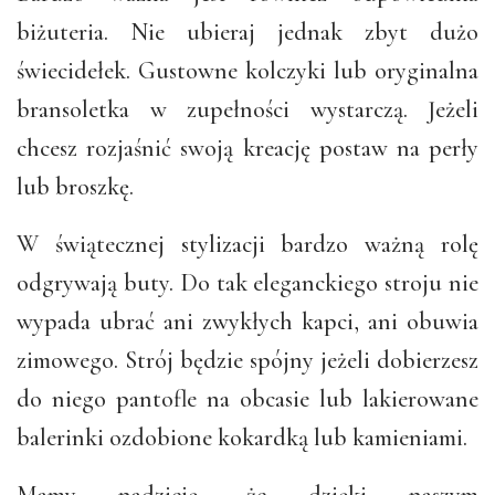
biżuteria. Nie ubieraj jednak zbyt dużo
świecidełek. Gustowne kolczyki lub oryginalna
bransoletka w zupełności wystarczą. Jeżeli
chcesz rozjaśnić swoją kreację postaw na perły
lub broszkę.
W świątecznej stylizacji bardzo ważną rolę
odgrywają buty. Do tak eleganckiego stroju nie
wypada ubrać ani zwykłych kapci, ani obuwia
zimowego. Strój będzie spójny jeżeli dobierzesz
do niego pantofle na obcasie lub lakierowane
balerinki ozdobione kokardką lub kamieniami.