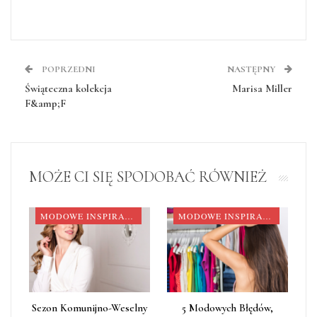
POPRZEDNI
NASTĘPNY
Świąteczna kolekcja
Marisa Miller
F&amp;F
MOŻE CI SIĘ SPODOBAĆ RÓWNIEŻ
MODOWE INSPIRACJE
MODOWE INSPIRACJE
Sezon Komunijno-Weselny
5 Modowych Błędów,