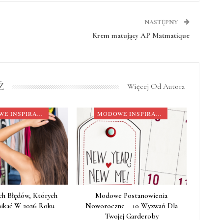
NASTĘPNY
Krem matujący AP Matmatique
Ż
Więcej Od Autora
MODOWE INSPIRACJE
MODOWE INSPIRACJE
h Błędów, Których
Modowe Postanowienia
ikać W 2026 Roku
Noworoczne – 10 Wyzwań Dla
Twojej Garderoby