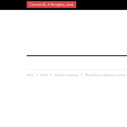
Czwartek, 6 Sierpnia, 2026
Start
Moda
Modowe inspiracje
Wszystkiego najlepszego mamy!