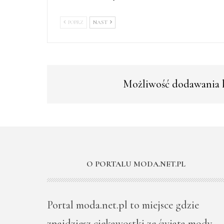
POPRZ
NAST
Możliwość dodawania k
O PORTALU MODA.NET.PL
Portal moda.net.pl to miejsce gdzie
znajdziesz ciekawostki ze świata mody –