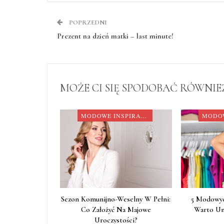
POPRZEDNI
Prezent na dzień matki – last minute!
MOŻE CI SIĘ SPODOBAĆ RÓWNIE
MODOWE INSPIRACJE
Sezon Komunijno-Weselny W Pełni:
5 Modowyc
Co Założyć Na Majowe
Warto Un
Uroczystości?