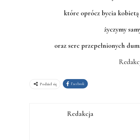
które oprócz bycia kobietą
życzymy sam
oraz serc przepełnionych dum
Redakcj
Facebook
Podziel się
Redakcja