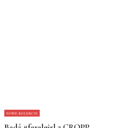
NOWE KOLEKCJE
Bądź #feralgirl z CROPP