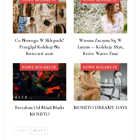
Co Nowego W Sklepach?
Wiosna Zaczyna Się W
Przegląd Kolekcji Na
Lutym — Kolekcje SS26,
Kwiecień 2026
Które Warto Znać
NOWE KOLEKCJE
NOWE KOLEKCJE
Freedom Od Mind Marki
MOHITO DREAMY DAYS
MOHITO
POPRZ
NAST