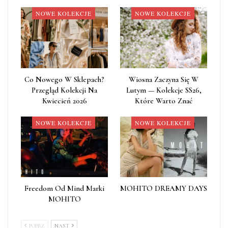
NOWE KOLEKCJE
NOWE KOLEKCJE
Co Nowego W Sklepach?
Wiosna Zaczyna Się W
Przegląd Kolekcji Na
Lutym — Kolekcje SS26,
Kwiecień 2026
Które Warto Znać
NOWE KOLEKCJE
NOWE KOLEKCJE
Freedom Od Mind Marki
MOHITO DREAMY DAYS
MOHITO
POPRZ
NAST