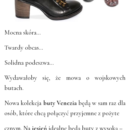
Mocna skóra…
Twardy obcas…
Solidna podeszwa…
Wydawałoby się, że mowa o wojskowych
butach.
Nowa kolekcja
buty Venezia
będą w sam raz dla
osób, które chcą połączyć przyjemne z pożyte
cznym. Na
jesień
idealne będą buty z wysoką –