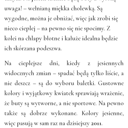
uwaga! – wełnianą miękka cholewką. Są
wygodne, można je obniżać, więc jak zrobi się
nieco cieplej – na pewno się nie spocimy. Z
kolei na chlapy błotne i kałuże idealna będzie
ich skórzana podeszwa.
Na cieplejsze dni, kiedy z jesiennych
widocznych zmian – spadać będą tylko liście, a
nie deszcz – są do wyboru baletki. Gustowne
kolory i wyjątkowy kwiatek sprawiają wrażenie,
że buty są wytworne, a nie sportowe. Na pewno
także są dobrze wykonane. Kolory jesienne,
więc pasują w sam raz na dzisiejszy
2011
.