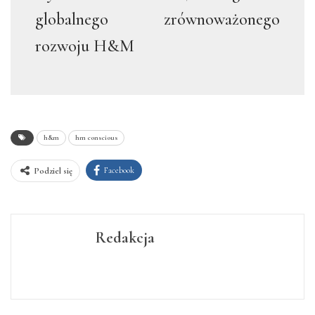
globalnego zrównoważonego
rozwoju H&M
h&m
hm conscious
Facebook
Podziel się
Redakcja