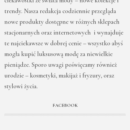
ciekawostki ze świata mody – nowe kolekcje i
trendy. Nasza redakcja codziennie przegląda
nowe produkty dostępne w różnych sklepach
stacjonarnych oraz internetowych i wynajduje
te najciekawsze w dobrej cenie – wszystko abyś
mogła kupić luksusową modę za niewielkie
pieniądze. Sporo uwagi poświęcamy również
urodzie – kosmetyki, makijaż i fryzury, oraz
stylowi życia.
FACEBOOK