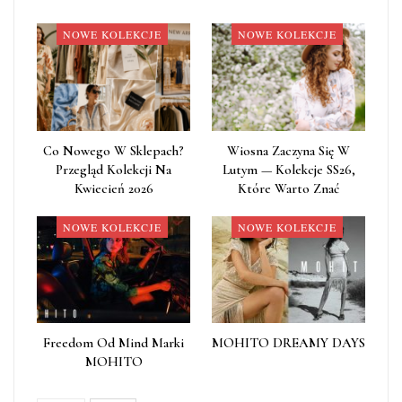
NOWE KOLEKCJE
NOWE KOLEKCJE
Co Nowego W Sklepach?
Wiosna Zaczyna Się W
Przegląd Kolekcji Na
Lutym — Kolekcje SS26,
Kwiecień 2026
Które Warto Znać
NOWE KOLEKCJE
NOWE KOLEKCJE
Freedom Od Mind Marki
MOHITO DREAMY DAYS
MOHITO