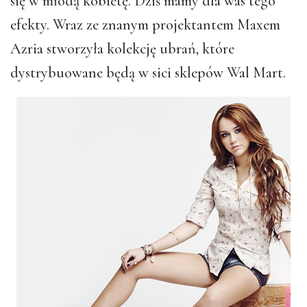
się w młodą kobietę. Dziś mamy dla was tego
efekty. Wraz ze znanym projektantem Maxem
Azria stworzyła kolekcję ubrań, które
dystrybuowane będą w sici sklepów Wal Mart.