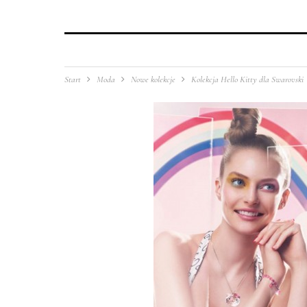
Start
Moda
Nowe kolekcje
Kolekcja Hello Kitty dla Swarovski