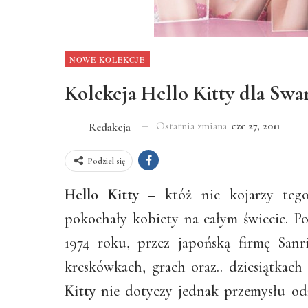
NOWE KOLEKCJE
Kolekcja Hello Kitty dla Swa
Ostatnia zmiana
cze 27, 2011
Redakcja
Podziel się
Hello Kitty
– któż nie kojarzy tego 
pokochały kobiety na całym świecie. P
1974 roku, przez japońską firmę San
kreskówkach, grach oraz.. dziesiątkac
Kitty
nie dotyczy jednak przemysłu odz