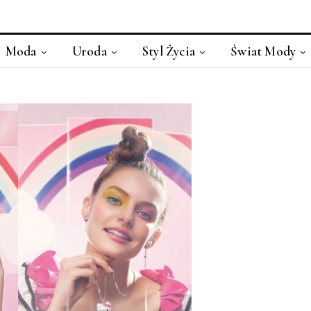
Moda
Uroda
Styl Życia
Świat Mody