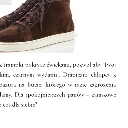
sz trampki pokryte ćwiekami, pozwól aby Twoj
skim, czarnym wydaniu. Drapieżni chłopcy z
pazura na bucie, którego w razie zagrożenia
 damy. Dla spokojniejszych panów – zamszowe
coś dla siebie?