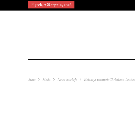
Piątek, 7 Sierpnia, 2026
Start
Moda
Nowe kolekcje
Kolekcja trampek Christiana Loubo