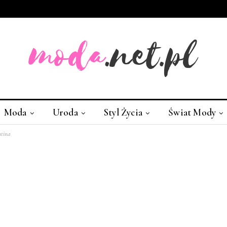
Moda
Uroda
Styl Życia
Świat Mody
utina