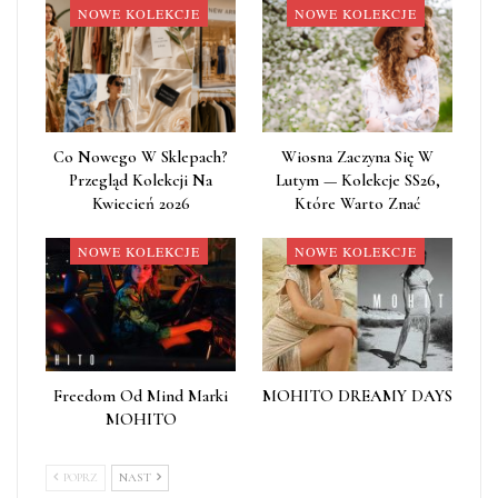
NOWE KOLEKCJE
NOWE KOLEKCJE
Co Nowego W Sklepach?
Wiosna Zaczyna Się W
Przegląd Kolekcji Na
Lutym — Kolekcje SS26,
Kwiecień 2026
Które Warto Znać
NOWE KOLEKCJE
NOWE KOLEKCJE
Freedom Od Mind Marki
MOHITO DREAMY DAYS
MOHITO
POPRZ
NAST