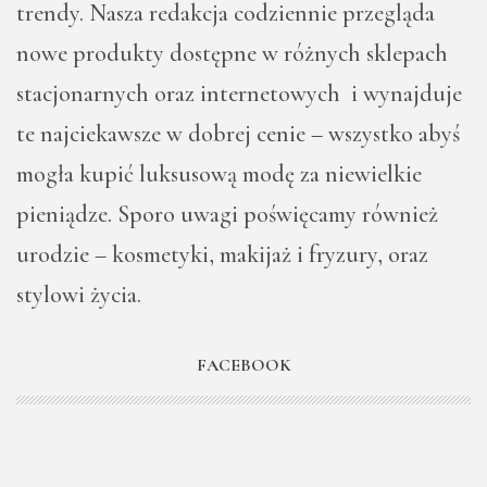
trendy. Nasza redakcja codziennie przegląda
nowe produkty dostępne w różnych sklepach
stacjonarnych oraz internetowych i wynajduje
te najciekawsze w dobrej cenie – wszystko abyś
mogła kupić luksusową modę za niewielkie
pieniądze. Sporo uwagi poświęcamy również
urodzie – kosmetyki, makijaż i fryzury, oraz
stylowi życia.
FACEBOOK